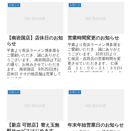
お知らせ
お知らせ
【南岩国店】店休日のお知
営業時間変更のお知らせ
らせ
平素より長浜ラーメン博多屋を
ご愛顧いただき、誠にありがと
平素より長浜ラーメン博多屋を
うございます。 10月1日より、
ご愛顧いただき、誠にありがと
仁保店・吉田店の営業時間を変
うございます。 南岩国店は下記
更させていただきます。 仁保
の通り、お休みさせていただき
店 １１：００～２１：３０(ﾗｽ
ます。 南岩国店 9月25日(木)
ﾄｵｰﾀﾞｰ21:15) 吉田店 １１：０
店休日 ※その他店舗は営業して
０～２１：３...
おります
お知らせ
お知らせ
【新店 可部店】替え玉無
年末年始営業日のお知らせ
料サービスはじめます