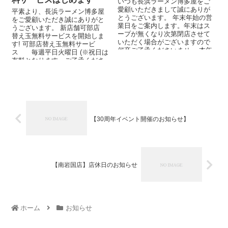
いつも長浜ラーメン博多屋をご
愛顧いただきまして誠にありが
平素より、長浜ラーメン博多屋
とうございます。 年末年始の営
をご愛顧いただき誠にありがと
業日をご案内します。年末はス
うございます。 新店舗可部店
ープが無くなり次第閉店させて
替え玉無料サービスを開始しま
いただく場合がございますので
す! 可部店替え玉無料サービ
何卒ご了承くださいませ。 本年
ス 毎週平日火曜日 (※祝日は
中のご愛顧に...
有料となります。ご了承くださ
い。) ぜひ、ご利用...
【30周年イベント開催のお知らせ】
【南岩国店】店休日のお知らせ
ホーム
お知らせ